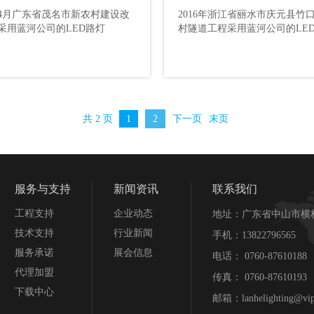
7年4月广东省茂名市新农村建设改
2016年浙江省丽水市庆元县竹
程采用蓝河公司的LED路灯
新窑村隧道工程采用蓝河公
采用蓝河公司的LED路灯
村隧道工程采用蓝河公司的LE
LED灯具
共 2 页
1
2
下一页
末页
服务与支持
新闻资讯
联系我们
工程支持
企业动态
地址：广东省中山市横
技术支持
行业新闻
手机：13822796565
服务承诺
展会信息
电话： 0760-87610188
代理加盟
传真： 0760-87610193
下载中心
邮箱：lanhelighting@vip