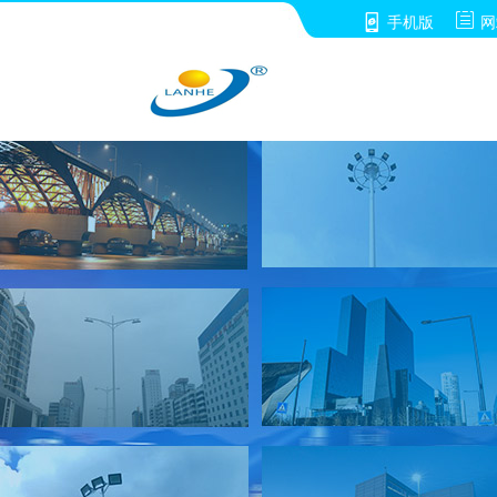


手机版
网